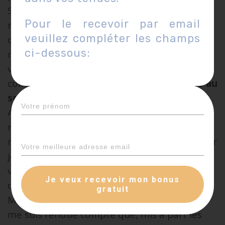
Si votre matinée et votre préparation est
Pour le recevoir par email
réglée comme du papier à musique, (pas
veuillez compléter les champs
d’obligation de chanter pendant ces étapes,
ci-dessous:
mais si vraiment ça vous tient à cœur lâchez
vous on sait que ça fait un bien fou !), je vous
conseille de
préparer votre tenue la veille au
soir.
Au début quand j’ai pris cette nouvelle
résolution, mon esprit contrariant
m’obligeait à tout changer le matin même car
je n’étais plus dans la même humeur que la
veille, plus dans le « same mood » (pour ceux
Je veux recevoir mon bonus
qui parle franglish
).
gratuit
Mais ça n’arrivait pas souvent et très vite je
me suis rendue compte que, mis à part les