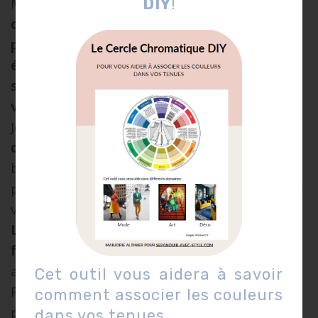
Maintenant que vous connaisse
z la
DIY
!
différence entre une pièce basique et une
pièce forte
, je souhaite vous partager les
5
étapes pour vous composer une tenue
selon vos goûts, vos habitudes et mode de
vie.
Je vous rappelle que
faire un tri dans son
dressing
est une activité qui va vous faire
beaucoup
de bien moralement
et qui vous
permettra d’y
voir plus clair
dans tout ce que
vous avez.
Le choix de votre tenue sera amplement
facilité
si vous avez au préalable
trier
vos
affaires et
alléger
votre armoire.
Cet outil vous aidera à savoir
Rendez-vous dans mon précédent article
comment associer les couleurs
pour trouver comment s’y prendre
:
ici
!
dans vos tenues.