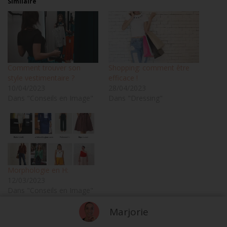
Similaire
Comment trouver son
Shopping: comment être
style vestimentaire ?
efficace !
10/04/2023
28/04/2023
Dans "Conseils en Image"
Dans "Dressing"
Morphologie en H:
Marjorie
12/03/2023
Dans "Conseils en Image"