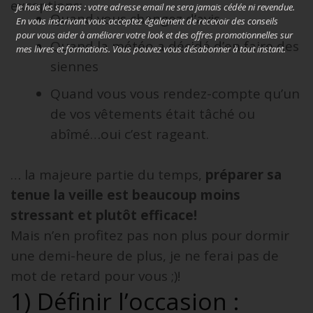
exceptions:
Je hais les spams : votre adresse email ne sera jamais cédée ni revendue.
Quand vous changez d’avis.
En vous inscrivant vous acceptez également de recevoir des conseils
pour vous aider à améliorer votre look et des offres promotionnelles sur
Quand la météo a décidé d’en faire des
mes livres et formations. Vous pouvez vous désabonner à tout instant.
siennes
Quand vous vous rendez-compte qu’un
de vos vêtements était tâché ou
abîmé…oui c’est rageant.
… la majeure partie du temps,
préparer sa
tenue la veille est beaucoup moins
stressant et plutôt efficace!
Mais n’en profitez pas non plus pour dormir
une demi-heure de plus, je ne ferai pas de
mot de retard pour vous ;)!
1) Définir l’occasion :