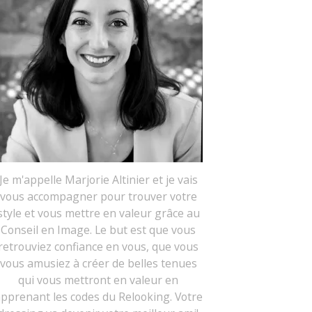
Je m'appelle Marjorie Altinier et je vais
vous accompagner pour trouver votre
style et vous mettre en valeur grâce au
Conseil en Image. Le but est que vous
retrouviez confiance en vous, que vous
vous amusiez à créer de belles tenues
qui vous mettront en valeur en
pprenant les codes du Relooking. Votre