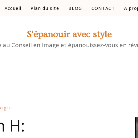
Accueil
Plan du site
BLOG
CONTACT
A pro
S'épanouir avec style
e au Conseil en Image et épanouissez-vous en révé
ogie
n H: