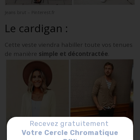
Jeans brut – Pinterest.fr
Le cardigan :
Cette veste viendra habiller toute vos tenues
de manière
simple et décontractée
.
Recevez gratuitement
Votre Cercle Chromatique